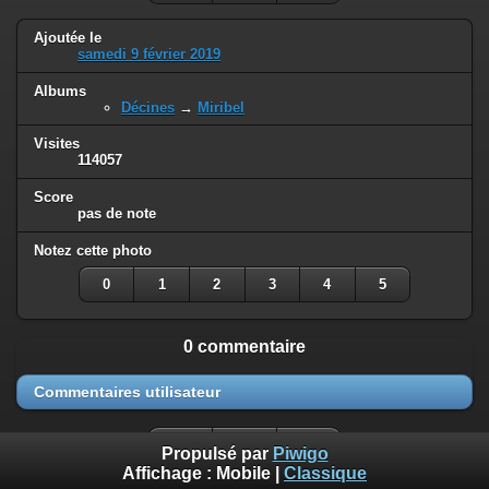
Ajoutée le
samedi 9 février 2019
Albums
Décines
→
Miribel
Visites
114057
Score
pas de note
Notez cette photo
0
1
2
3
4
5
0 commentaire
Commentaires utilisateur
Propulsé par
Piwigo
Affichage :
Mobile
|
Classique